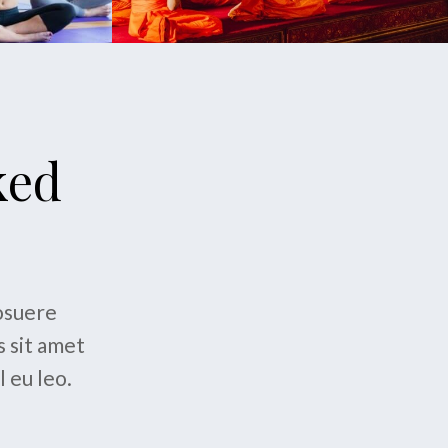
ked
posuere
s sit amet
 eu leo.