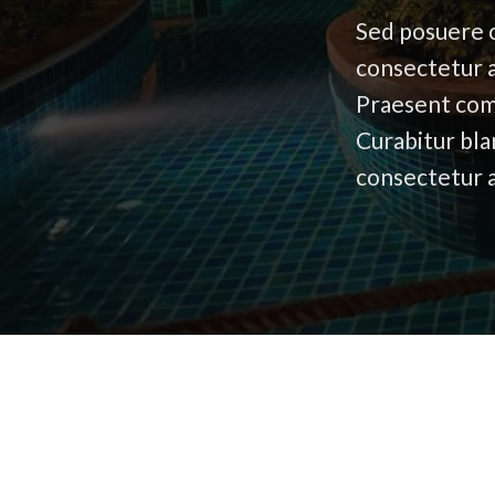
Sed posuere c
consectetur a
Praesent comm
Curabitur bla
consectetur ad