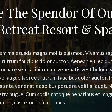
e The Spendor Of O
Retreat Resort & Sp
em malesuada magna mollis euismod. Vivamus sagi
 rutrum faucibus dolor auctor. Aenean eu leo qu
 ornare sem lacinia quam venenatis vestibulum. 
s vel augue laoreet rutrum faucibus dolor auctor. 
a ante venenatis dapibus posuere velit aliquet. Nu
retra augue. Cum sociis natoque penatibus et magn
ntes, nascetur ridiculus mus.