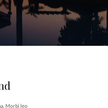
ind
na. Morbi leo