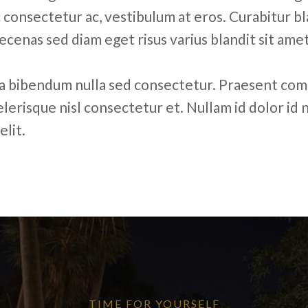
ac consectetur ac, vestibulum at eros. Curabitur 
ecenas sed diam eget risus varius blandit sit am
ia bibendum nulla sed consectetur. Praesent co
lerisque nisl consectetur et. Nullam id dolor id n
elit.
TIME FOR YOURSELF