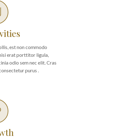
vities
ollis, est non commodo
nisi erat porttitor ligula,
cinia odio sem nec elit. Cras
consectetur purus .
wth