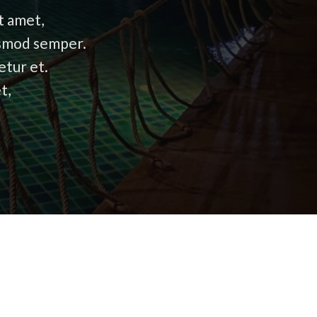
t amet,
uismod semper.
etur et.
t,