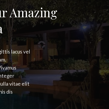
ur Amazing
a
ttis lacus vel
am.
Vivamus
Integer
lla vitae elit
is dis