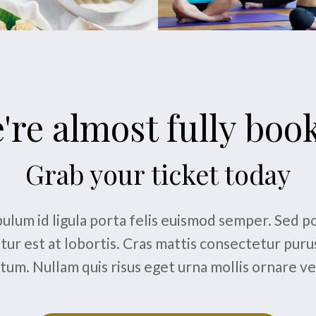
're almost fully boo
Grab your ticket today
ulum id ligula porta felis euismod semper. Sed 
ur est at lobortis. Cras mattis consectetur puru
um. Nullam quis risus eget urna mollis ornare vel