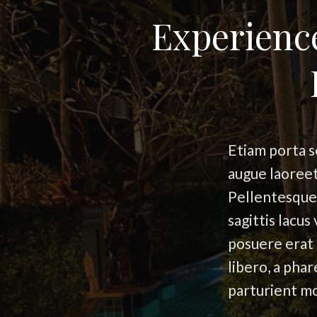
Experienc
Etiam porta s
augue laoreet
Pellentesque
sagittis lacu
posuere erat 
libero, a pha
parturient mo