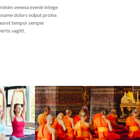
minim venena evenie intege
ipsume dolors vulput proina
laoret tempor semper
ertis sagitt.