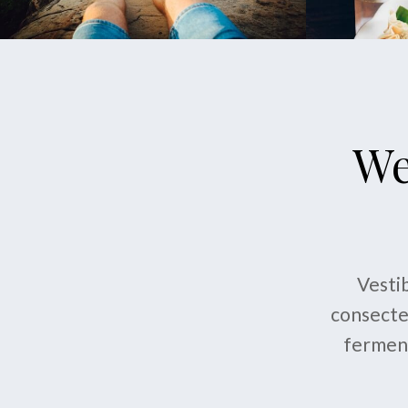
We
Vestib
consectet
ferment