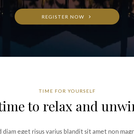
REGISTER NOW
TIME FOR YOURSELF
time to relax and unw
diam eget risus varius blandit sit amet non mag