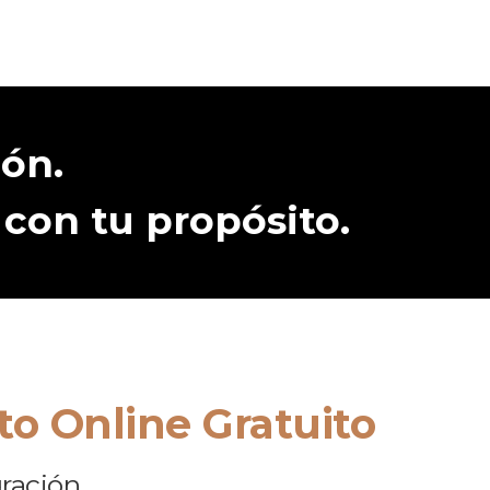
ión.
 con tu propósito.
o Online Gratuito
gración