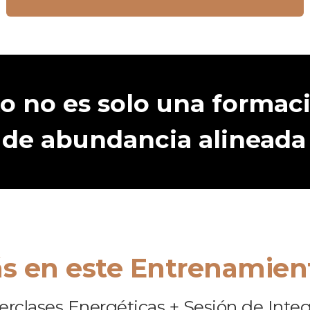
o no es solo una formac
 de abundancia alineada
ás en este Entrenamient
erclases Energéticas + Sesión de Inte