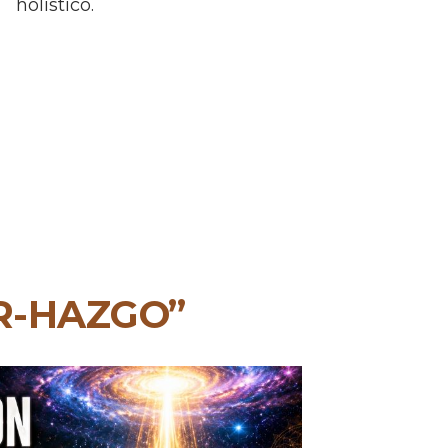
holístico.
R-HAZGO”