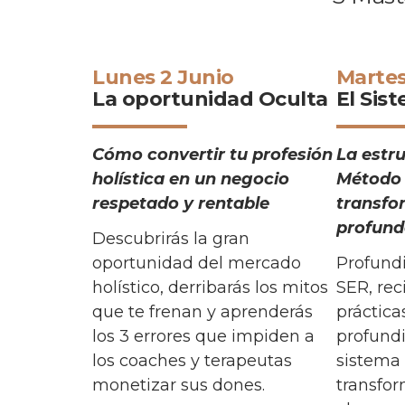
Lunes 2 Junio
Martes
La oportunidad Oculta
El Sis
Cómo convertir tu profesión
La estr
holística en un negocio
Método 
respetado y rentable
transfo
profund
Descubrirás la gran
oportunidad del mercado
Profund
holístico, derribarás los mitos
SER, rec
que te frenan y aprenderás
práctica
los 3 errores que impiden a
profund
los coaches y terapeutas
sistema
monetizar sus dones.
transfo