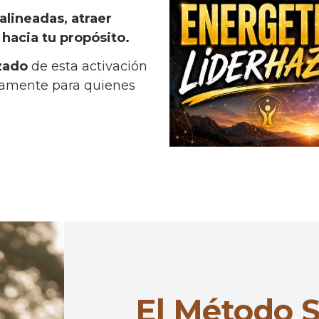
alineadas, atraer
hacia tu propósito.
zado
de esta activación
icamente para quienes
El Método 