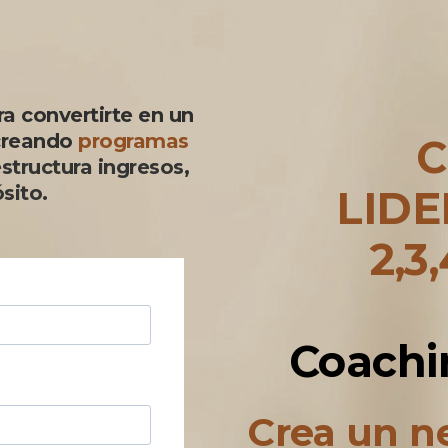
a convertirte en un
creando
programas
C
structura ingresos,
sito.
LID
2,3
Coachi
Crea un ne