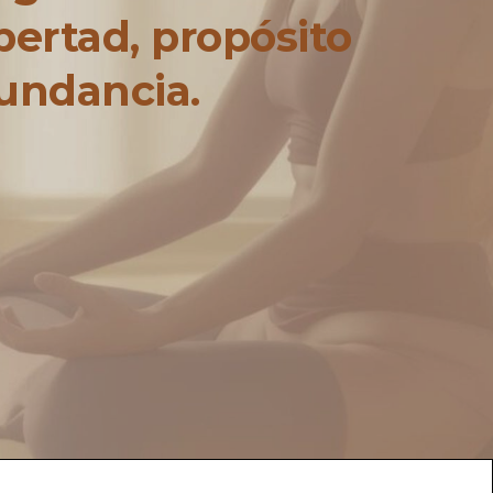
bertad, propósito
undancia.