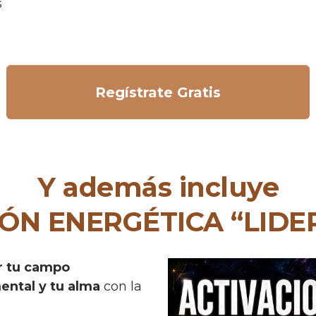
s
Regístrate Gratis
Y además incluye
IÓN ENERGÉTICA “LIDE
r tu campo
ental y tu alma
con la