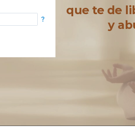
que te de li
y ab